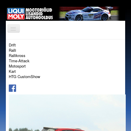
AVALEHT
Drift
Ralli
TOOTED
Rallikross
Time-Attack
EDASIMÜÜJAD
Motosport
Kart
TOETAME
HTG CustomShow
KONTAKT
ÕLITABEL
TELLIMISKESKUS