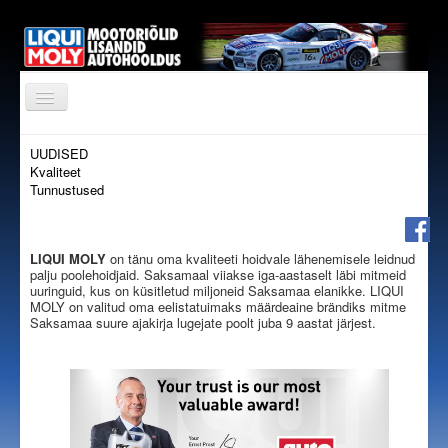
AVALEHT
UUDISED
Kvaliteet
TOOTED
Tunnustused
EDASIMÜÜJAD
TOETAME
LIQUI MOLY
on tänu oma kvaliteeti hoidvale lähenemisele leidnud
palju poolehoidjaid. Saksamaal viiakse iga-aastaselt läbi mitmeid
KONTAKT
uuringuid, kus on küsitletud miljoneid Saksamaa elanikke. LIQUI
MOLY on valitud oma eelistatuimaks määrdeaine brändiks mitme
ÕLITABEL
Saksamaa suure ajakirja lugejate poolt juba 9 aastat järjest.
TELLIMISKESKUS